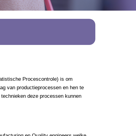
atistische Procescontrole) is om
rag van productieprocessen en hen te
he technieken deze processen kunnen
ufacturing en Quality engineers welke