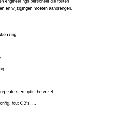
n engineerings personeel die fouten
en en wijzigingen moeten aanbrengen.
oken ring
k
ag
 repeaters en optische vezel
nfig, fout OB’s, ….